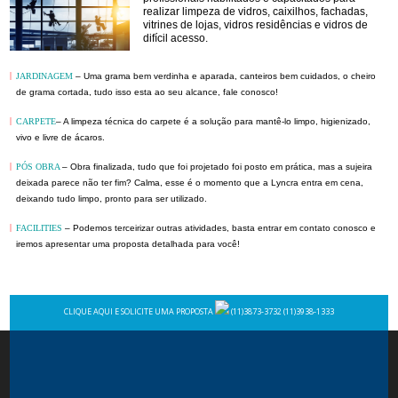
realizar limpeza de vidros, caixilhos, fachadas,
vitrines de lojas, vidros residências e vidros de
difícil acesso.
|
JARDINAGEM
– Uma grama bem verdinha e aparada, canteiros bem cuidados, o cheiro
de grama cortada, tudo isso esta ao seu alcance, fale conosco!
|
CARPETE
– A limpeza técnica do carpete é a solução para mantê-lo limpo, higienizado,
vivo e livre de ácaros.
|
PÓS OBRA
– Obra finalizada, tudo que foi projetado foi posto em prática, mas a sujeira
deixada parece não ter fim? Calma, esse é o momento que a Lyncra entra em cena,
deixando tudo limpo, pronto para ser utilizado.
|
FACILITIES
– Podemos terceirizar outras atividades, basta entrar em contato conosco e
iremos apresentar uma proposta detalhada para você!
CLIQUE AQUI E SOLICITE UMA PROPOSTA
(11)3873-3732 (11)3938-1333