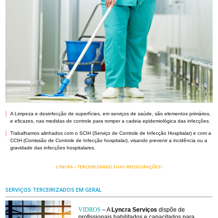
|
A Limpeza e desinfecção de superfícies, em serviços de saúde, são elementos primários,
e eficazes, nas medidas de controle para romper a cadeia epidemiológica das infecções.
|
Trabalhamos alinhados com o SCIH (Serviço de Controle de Infecção Hospitalar) e com a
CCIH (Comissão de Controle de Infecção hospitalar), visando prevenir a incidência ou a
gravidade das infecções hospitalares.
LYNCRA – TERCEIRIZANDO SUAS PREOCUPAÇÕES!
SERVIÇOS TERCEIRIZADOS EM GERAL
VIDROS
– A
Lyncra Serviços
dispõe de
profissionais habilitados e capacitados para