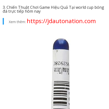
3. Chiến Thuật Chơi Game Hiệu Quả Tại world cup bóng
đá trực tiếp hôm nay
https://jdautonation.com
Xem thêm: