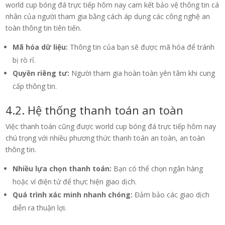
world cup bóng đá trực tiếp hôm nay cam kết bảo vệ thông tin cá
nhân của người tham gia bằng cách áp dụng các công nghệ an
toàn thông tin tiên tiến.
Mã hóa dữ liệu:
Thông tin của bạn sẽ được mã hóa để tránh
bị rò rỉ.
Quyền riêng tư:
Người tham gia hoàn toàn yên tâm khi cung
cấp thông tin.
4.2. Hệ thống thanh toán an toàn
Việc thanh toán cũng được world cup bóng đá trực tiếp hôm nay
chú trọng với nhiều phương thức thanh toán an toàn, an toàn
thông tin.
Nhiều lựa chọn thanh toán:
Bạn có thể chọn ngân hàng
hoặc ví điện tử để thực hiện giao dịch.
Quá trình xác minh nhanh chóng:
Đảm bảo các giao dịch
diễn ra thuận lợi.