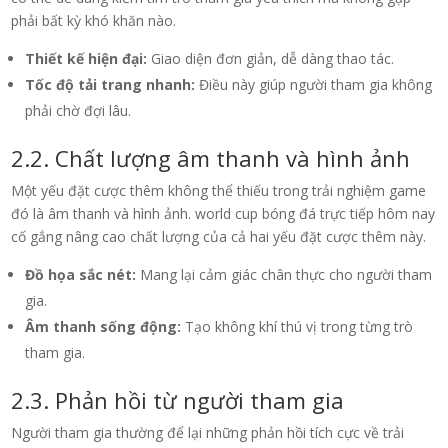
phải bất kỳ khó khăn nào.
Thiết kế hiện đại:
Giao diện đơn giản, dễ dàng thao tác.
Tốc độ tải trang nhanh:
Điều này giúp người tham gia không
phải chờ đợi lâu.
2.2. Chất lượng âm thanh và hình ảnh
Một yếu đặt cược thêm không thể thiếu trong trải nghiệm game
đó là âm thanh và hình ảnh. world cup bóng đá trực tiếp hôm nay
cố gắng nâng cao chất lượng của cả hai yếu đặt cược thêm này.
Đồ họa sắc nét:
Mang lại cảm giác chân thực cho người tham
gia.
Âm thanh sống động:
Tạo không khí thú vị trong từng trò
tham gia.
2.3. Phản hồi từ người tham gia
Người tham gia thường để lại những phản hồi tích cực về trải