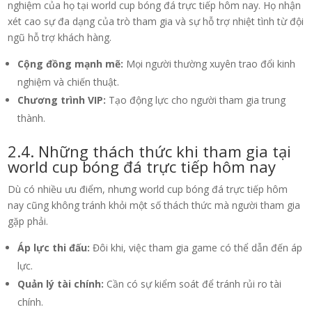
nghiệm của họ tại world cup bóng đá trực tiếp hôm nay. Họ nhận
xét cao sự đa dạng của trò tham gia và sự hỗ trợ nhiệt tình từ đội
ngũ hỗ trợ khách hàng.
Cộng đồng mạnh mẽ:
Mọi người thường xuyên trao đổi kinh
nghiệm và chiến thuật.
Chương trình VIP:
Tạo động lực cho người tham gia trung
thành.
2.4. Những thách thức khi tham gia tại
world cup bóng đá trực tiếp hôm nay
Dù có nhiều ưu điểm, nhưng world cup bóng đá trực tiếp hôm
nay cũng không tránh khỏi một số thách thức mà người tham gia
gặp phải.
Áp lực thi đấu:
Đôi khi, việc tham gia game có thể dẫn đến áp
lực.
Quản lý tài chính:
Cần có sự kiểm soát để tránh rủi ro tài
chính.