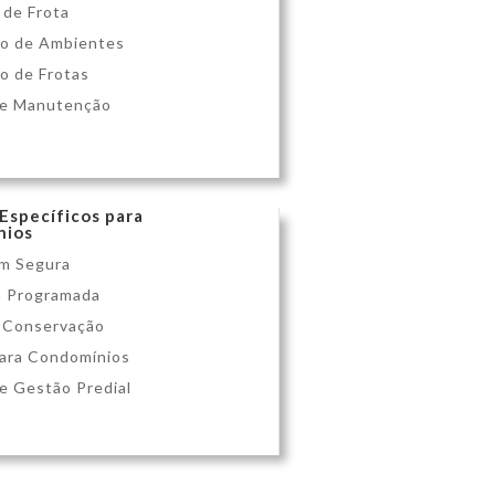
 de Frota
ão de Ambientes
ão de Frotas
 e Manutenção
 Específicos para
nios
m Segura
a Programada
 Conservação
para Condomínios
 e Gestão Predial