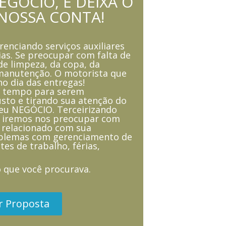
GÓCIO, E DEIXA O
NOSSA CONTA!
renciando serviços auxiliares
as. Se preocupar com falta de
de limpeza, da copa, da
 manutenção. O motorista que
o dia das entregas!
 tempo para serem
usto e tirando sua atenção do
seu NEGÓCIO. Terceirizando
s iremos nos preocupar com
a relacionado com sua
roblemas com gerenciamento de
tes de trabalho, férias,
o que você procurava.
ar Proposta