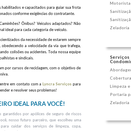
Motorista
s habilitados e capacitados para guiar sua frota
Sanitizaç
cionados conforme exigências do contratante.
Sanitizaç
 Caminhões? Ônibus? Veiculos adaptados? Não
Zeladoria
al ideal para cada categoria de veículo.
scientizados da necessidade de estarem sempre
o, obedecendo a velocidade da via que trafega,
tando colisões ou acidentes.
Toda nossa equipe
Serviços
alhistas e sindicais.
Condomí
m por cursos de reciclagem, com o objetivo de
Abordage
siva.
Cobertur
 entre em contato com a
Lyncra Serviços
para
Limpeza e
ender e resolver seus problemas!
Portaria 
Zeladoria
EIRO IDEAL PARA VOCÊ!
 garantidos por apólices de seguro de riscos
ocê, nosso futuro parceiro, que escolheu uma
 para cuidar dos serviços de limpeza, copa,