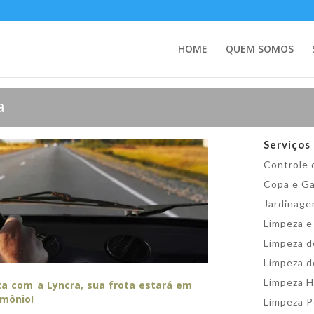
HOME
QUEM SOMOS
a
Serviços
Controle 
Copa e G
Jardinage
Limpeza e
Limpeza d
Limpeza d
Limpeza H
ta com a Lyncra, sua frota estará em
imônio!
Limpeza 