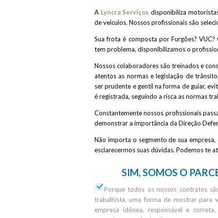
A
Lyncra Serviços
disponibiliza motorista
de veículos. Nossos profissionais são sele
Sua frota é composta por Furgões? VUC?
tem problema, disponibilizamos o profission
Nossos colaboradores são treinados e con
atentos as normas e legislação de trânsit
ser prudente e gentil na forma de guiar, evi
é registrada, seguindo a risca as normas trab
Constantemente nossos profissionais passa
demonstrar a importância da Direção Defen
Não importa o segmento de sua empresa,
esclarecermos suas dúvidas. Podemos te at
SIM, SOMOS O PARC
Porque todos os nossos contratos são
trabalhista, uma forma de mostrar para v
empresa idônea, responsável e correta,