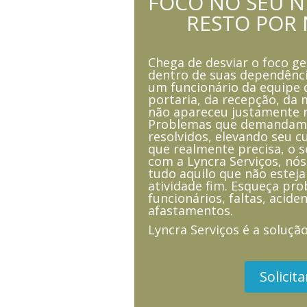
FOCO NO SEU NE
RESTO POR 
Chega de desviar o foco ge
dentro de suas dependênci
um funcionário da equipe 
portaria, da recepção, da
não apareceu justamente n
Problemas que demandam
resolvidos, elevando seu c
que realmente precisa, o 
com a Lyncra Serviços, nó
tudo aquilo que não estej
atividade fim. Esqueça p
funcionários, faltas, aciden
afastamentos.
Lyncra Serviços é a soluçã
Solicit